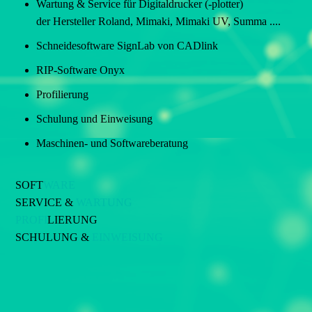
Wartung & Service für Digitaldrucker (-plotter)
der Hersteller Roland, Mimaki, Mimaki UV, Summa ....
Schneidesoftware SignLab von CADlink
RIP-Software Onyx
Profilierung
Schulung und Einweisung
Maschinen- und Softwareberatung
SOFT
WARE
SERVICE &
WARTUNG
PROFI
LIERUNG
SCHULUNG &
EINWEISUNG